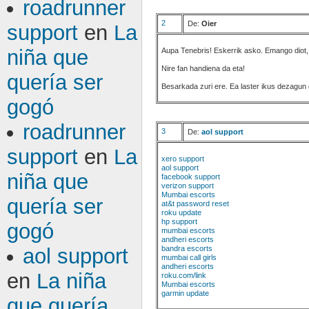
roadrunner
2
De:
Oier
support
en
La
niña que
Aupa Tenebris! Eskerrik asko. Emango diot, 
Nire fan handiena da eta!
quería ser
Besarkada zuri ere. Ea laster ikus dezagun 
gogó
roadrunner
3
De:
aol support
support
en
La
xero support
aol support
niña que
facebook support
verizon support
Mumbai escorts
quería ser
at&t password reset
roku update
hp support
gogó
mumbai escorts
andheri escorts
bandra escorts
aol support
mumbai call girls
andheri escorts
en
La niña
roku.com/link
Mumbai escorts
garmin update
que quería