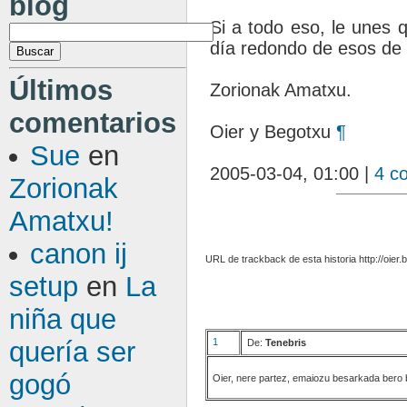
blog
Si a todo eso, le unes 
día redondo de esos de 
Últimos
Zorionak Amatxu.
comentarios
Oier y Begotxu
¶
Sue
en
2005-03-04, 01:00 |
4 c
Zorionak
Amatxu!
canon ij
URL de trackback de esta historia http://oier
setup
en
La
niña que
quería ser
1
De:
Tenebris
gogó
Oier, nere partez, emaiozu besarkada bero 