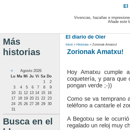
El
Vivencias, hazañas e impresione
Añade este 
El diario de Oier
Más
Inicio
>
Historias
> Zorionak Amatxu!
historias
Zorionak Amatxu!
<
Agosto 2026
Hoy Amatxu cumple añ
Lu
Ma
Mi
Ju
Vi
Sa
Do
coquetería, y para que c
1
2
pongan verde ;-))
3
4
5
6
7
8
9
10
11
12
13
14
15
16
Como se va temprano a 
17
18
19
20
21
22
23
24
25
26
27
28
29
30
teléfono a cantarle el zo
31
A Begotxu se le ocurrió
Busca en el
regalado un reloj muy ch